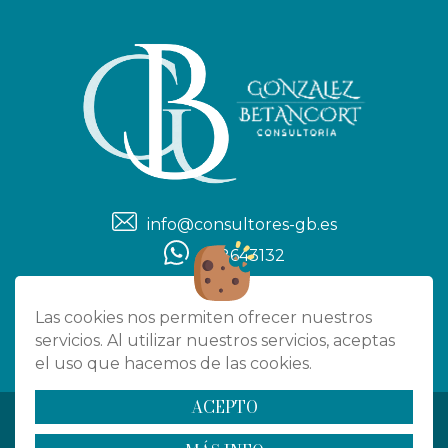
info@consultores-gb.es
608643132
Las cookies nos permiten ofrecer nuestros
|
POLÍTICA DE COOKIES
servicios. Al utilizar nuestros servicios, aceptas
|
AVISO LEGAL Y CONDICIONES GENERALES DE USO
el uso que hacemos de las cookies.
POLÍTICA DE PRIVACIDAD DEL SITIO WEB
ACEPTO
Copyright 2025 - consultores-gb.es - Todos los derechos
reservados